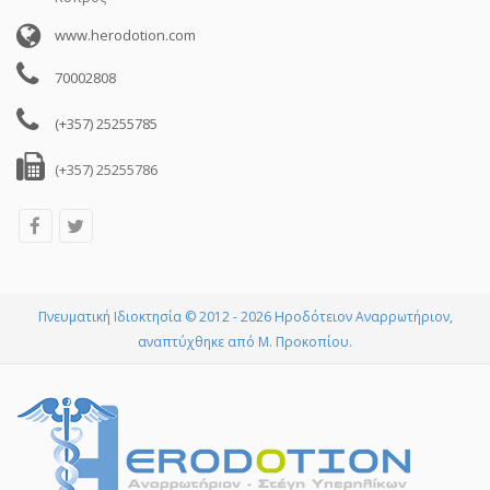
www.herodotion.com
70002808
(+357) 25255785
(+357) 25255786
Πνευματική Ιδιοκτησία © 2012 - 2026 Ηροδότειον Αναρρωτήριον,
αναπτύχθηκε από Μ. Προκοπίου.