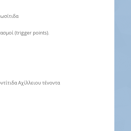
ρωσίτιδα
σμοί (trigger points).
οντίτιδα Αχίλλειου τένοντα