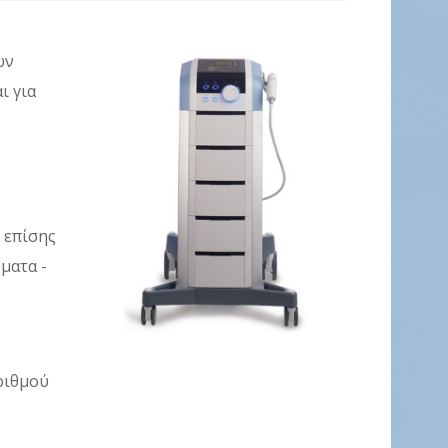
ών
ι για
 επίσης
ματα -
ριθμού